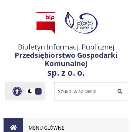
Przejdź do treści
Przejdź do mapy
Przejdź do
głównego menu
serwisu
Biuletyn Informacji Publicznej
Przedsiębiorstwo Gospodarki
Komunalnej
sp. z o. o.
Szukaj
Panel dostosowania ułat
Przełącz
w
Szuka
na
serwisie
wersję
ciemną
Strona
MENU GŁÓWNE