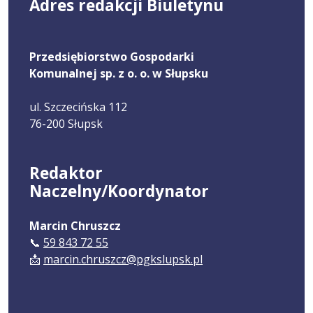
Adres redakcji Biuletynu
Przedsiębiorstwo Gospodarki
Komunalnej sp. z o. o. w Słupsku
ul. Szczecińska 112
76-200 Słupsk
Redaktor
Naczelny/Koordynator
Marcin Chruszcz
📞
59 843 72 55
📩
marcin.chruszcz@pgkslupsk.pl