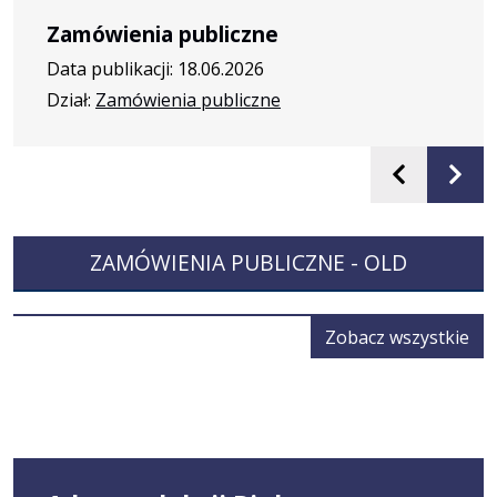
Zamówienia publiczne
Data publikacji: 18.06.2026
Dział:
Zamówienia publiczne
Poprzed
Na
slajd
sla
ZAMÓWIENIA PUBLICZNE - OLD
Za
Zobacz wszystkie
pub
-
old